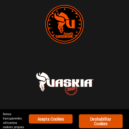
Somos
Acepta Cookies
Deshabilitar
transparentes:
688 668 856
|
626 431 967
Cookies
utilizamos
INFO@CROSSFITVASKIA.COM
cookies propias