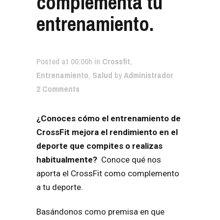
complementa tu
entrenamiento.
Posted at 00:00h
in
Crossfit
,
Entrenamiento
,
Salud
by
Administrador
2 Comments
¿Conoces cómo el entrenamiento de
CrossFit mejora el rendimiento en el
deporte que compites o realizas
habitualmente?
Conoce qué nos
aporta el CrossFit como complemento
a tu deporte.
Basándonos como premisa en que