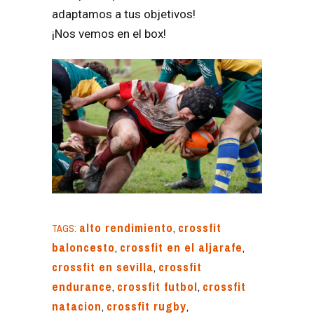
adaptamos a tus objetivos!
¡Nos vemos en el box!
alto rendimiento
,
crossfit
TAGS:
baloncesto
,
crossfit en el aljarafe
,
crossfit en sevilla
,
crossfit
endurance
,
crossfit futbol
,
crossfit
natacion
,
crossfit rugby
,