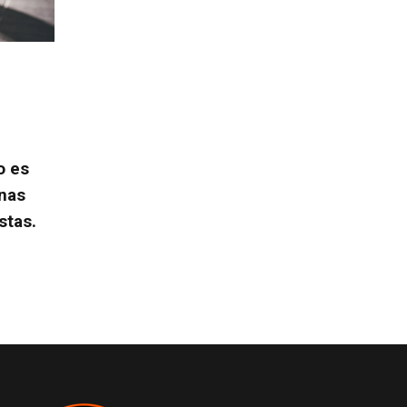
o es
nas
stas.