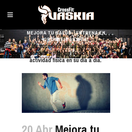
MEJORA TU SALUD. ¡ENTRENA EN
CROSSFIT VASKIA!
La sociedad actual que sufre
dolencias y patologías por falta de
actividad física en su día a día.
20 Abr
Mejora tu