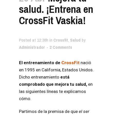
salud. ¡Entrena en
CrossFit Vaskia!
Posted at 12:38h
in
Crossfit
,
Salud
by
Administrador
2 Comments
El entrenamiento de
CrossFit
nació
en 1995 en California, Estados Unidos.
Dicho entrenamiento
está
comprobado que mejora tu salud,
en
las siguientes líneas te explicamos
cómo.
Partimos de la premisa de que
el ser