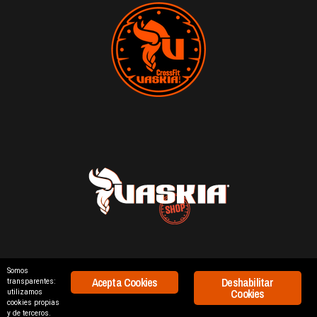
Somos
Acepta Cookies
Deshabilitar
transparentes:
688 668 856
|
626 431 967
Cookies
utilizamos
INFO@CROSSFITVASKIA.COM
cookies propias
y de terceros.