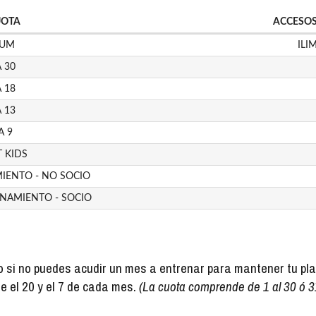
UOTA
ACCESOS
IUM
ILI
 30
 18
 13
A 9
 KIDS
IENTO - NO SOCIO
ENAMIENTO - SOCIO
o si no puedes acudir un mes a entrenar para mantener tu pl
e el 20 y el 7 de cada mes.
(La cuota comprende de 1 al 30 ó 31