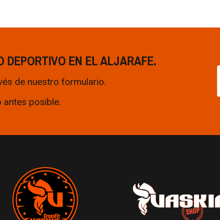
O DEPORTIVO EN EL ALJARAFE.
vés de nuestro formulario.
 antes posible.