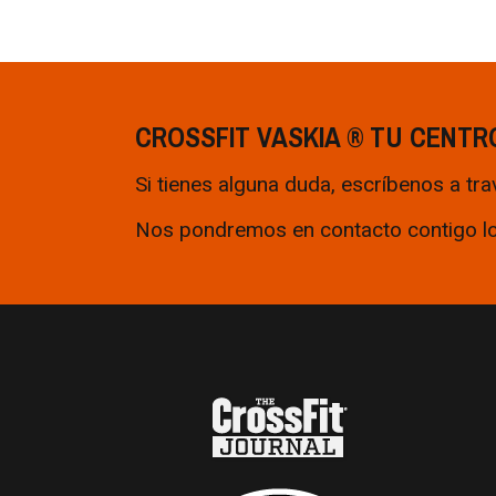
CROSSFIT VASKIA ® TU CENTR
Si tienes alguna duda, escríbenos a tra
Nos pondremos en contacto contigo lo