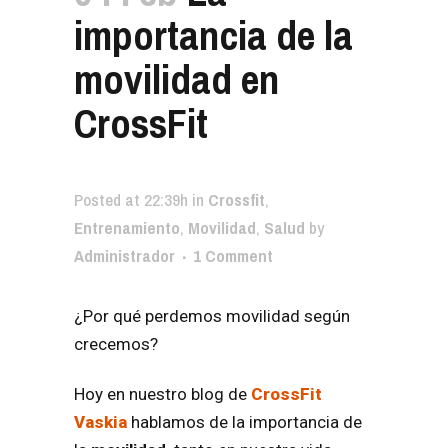
importancia de la
movilidad en
CrossFit
Posted at 22:39h
in
Crossfit
,
Entrenamiento
,
Movilidad
,
Salud
by
Administrador
1 Comment
¿Por qué perdemos movilidad según
crecemos?
Hoy en nuestro blog de
CrossFit
Vaskia
hablamos de la importancia de