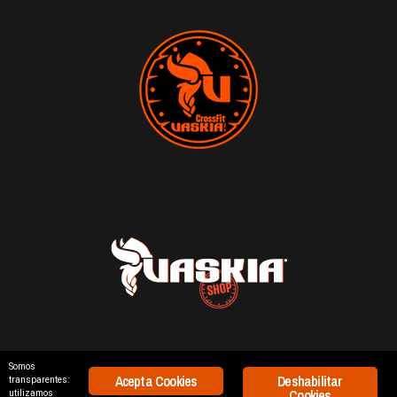
Somos
Acepta Cookies
Deshabilitar
transparentes:
688 668 856
|
626 431 967
Cookies
utilizamos