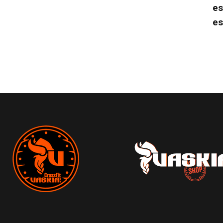
es
es