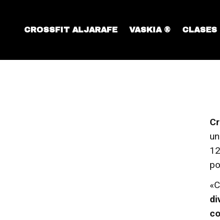
CROSSFIT ALJARAFE
VASKIA ®
CLASES
Cr
u
12
po
«C
di
co